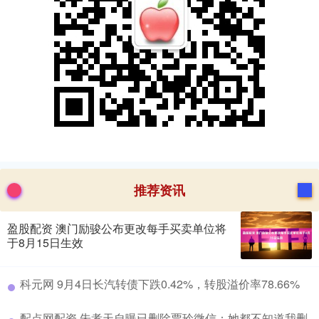
推荐资讯
盈股配资 澳门励骏公布更改每手买卖单位将
于8月15日生效
​科元网 9月4日长汽转债下跌0.42%，转股溢价率78.66%
​配点网配资 朱孝天自曝已删除贾玲微信：她都不知道我删