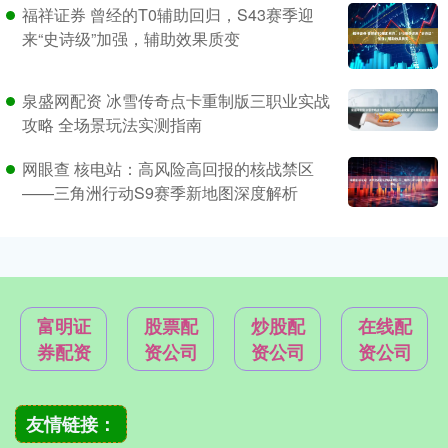
福祥证券 曾经的T0辅助回归，S43赛季迎
来“史诗级”加强，辅助效果质变
泉盛网配资 冰雪传奇点卡重制版三职业实战
攻略 全场景玩法实测指南
网眼查 核电站：高风险高回报的核战禁区
——三角洲行动S9赛季新地图深度解析
富明证
股票配
炒股配
在线配
券配资
资公司
资公司
资公司
友情链接：