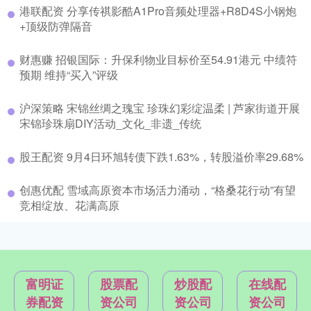
港联配资 分享传祺影酷A1Pro音频处理器+R8D4S小钢炮
+顶级防弹隔音
财惠赚 招银国际：升保利物业目标价至54.91港元 中绩符
预期 维持“买入”评级
沪深策略 宋锦丝绸之瑰宝 珍珠幻彩绽温柔 | 芦家街道开展
宋锦珍珠扇DIY活动_文化_非遗_传统
股王配资 9月4日环旭转债下跌1.63%，转股溢价率29.68%
创惠优配 雪域高原资本市场活力涌动，“格桑花行动”有望
竞相绽放、花满高原
富明证
股票配
炒股配
在线配
券配资
资公司
资公司
资公司