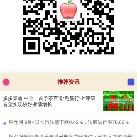
推荐资讯
多多策略 中金：首予茶百道“跑赢行业”评级
有望实现较好业绩增长
​科元网 9月4日长汽转债下跌0.42%，转股溢价率78.66%
​配点网配资 朱孝天自曝已删除贾玲微信：她都不知道我删