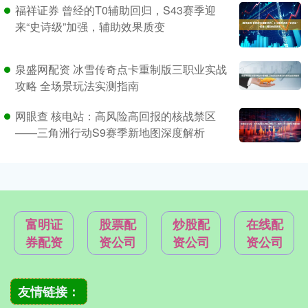
福祥证券 曾经的T0辅助回归，S43赛季迎
来“史诗级”加强，辅助效果质变
泉盛网配资 冰雪传奇点卡重制版三职业实战
攻略 全场景玩法实测指南
网眼查 核电站：高风险高回报的核战禁区
——三角洲行动S9赛季新地图深度解析
富明证
股票配
炒股配
在线配
券配资
资公司
资公司
资公司
友情链接：