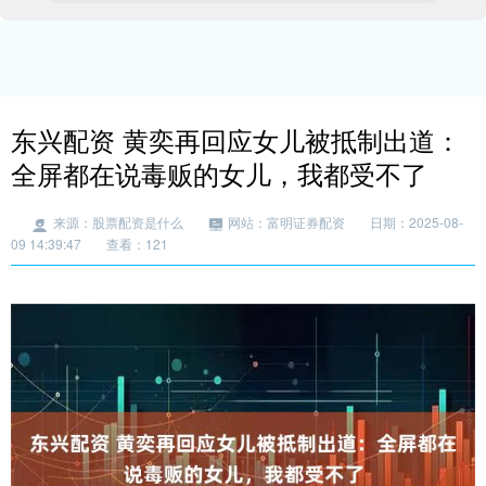
东兴配资 黄奕再回应女儿被抵制出道：
全屏都在说毒贩的女儿，我都受不了
来源：股票配资是什么
网站：富明证券配资
日期：2025-08-
09 14:39:47
查看：121