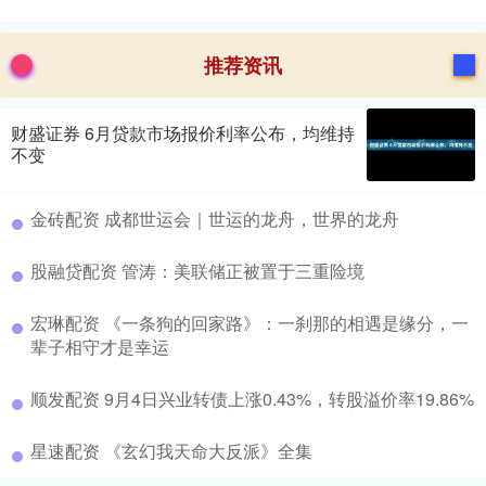
推荐资讯
财盛证券 6月贷款市场报价利率公布，均维持
不变
金砖配资 成都世运会｜世运的龙舟，世界的龙舟
股融贷配资 管涛：美联储正被置于三重险境
宏琳配资 《一条狗的回家路》：一刹那的相遇是缘分，一
辈子相守才是幸运
顺发配资 9月4日兴业转债上涨0.43%，转股溢价率19.86%
星速配资 《玄幻我天命大反派》全集