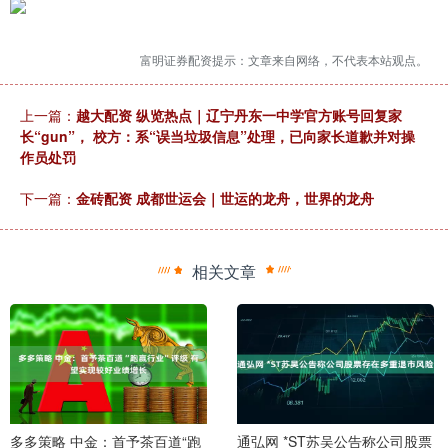
富明证券配资提示：文章来自网络，不代表本站观点。
上一篇：
越大配资 纵览热点｜辽宁丹东一中学官方账号回复家
长“gun”， 校方：系“误当垃圾信息”处理，已向家长道歉并对操
作员处罚
下一篇：
金砖配资 成都世运会｜世运的龙舟，世界的龙舟
相关文章
多多策略 中金：首予茶百道“跑
通弘网 *ST苏吴公告称公司股票