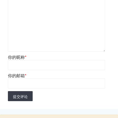
你的昵称
*
你的邮箱
*
提交评论