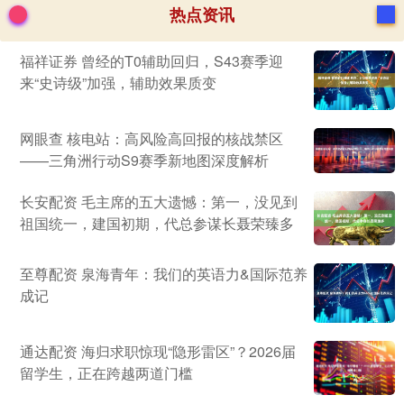
热点资讯
福祥证券 曾经的T0辅助回归，S43赛季迎
来“史诗级”加强，辅助效果质变
网眼查 核电站：高风险高回报的核战禁区
——三角洲行动S9赛季新地图深度解析
长安配资 毛主席的五大遗憾：第一，没见到
祖国统一，建国初期，代总参谋长聂荣臻多
至尊配资 泉海青年：我们的英语力&国际范养
成记
通达配资 海归求职惊现“隐形雷区”？2026届
留学生，正在跨越两道门槛