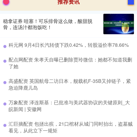
推荐资讯
稳拿证券 哇塞！可乐排骨这么做，酸甜脱
骨，连汤汁都泡饭吃！
科元网 9月4日长汽转债下跌0.42%，转股溢价率78.66%
配点网配资 朱孝天自曝已删除贾玲微信：她都不知道我删
了她
高盛配资 英国航母二访日本，舰载机F-35B又掉链子，紧
急迫降鹿儿岛
万象配资 泽连斯基：已批准与美武器协议的关键原则_大
皖新闻 | 安徽网
汇巨摘配资 包拯出殡，21口棺材从城门同时抬出，盗墓贼
看见，从此立下一规矩