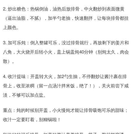
2. 炒出糖色：热锅倒油，油热后放排骨，中火翻炒到表面微黄
（逼出油脂，不腻），加半勺老抽，快速翻拌，让每块排骨都挂
上颜色。
3. 加可乐炖：倒入整罐可乐，没过排骨就行，再放剩下的姜片和
八角，大火烧开后转小火，盖上锅盖炖40分钟（别炖太久，肉会
散）。
4. 收汁提味：开盖转大火，加2勺生抽，不停翻炒让酱汁裹在排
骨上，收至浓稠（留一点汤汁拌米饭，绝了！），关火前尝下咸
淡，不够可以加点盐。
重点：炖的时候别开盖，小火慢炖才能让排骨吸饱可乐的甜味；
收汁一定要盯着，别糊锅啦！