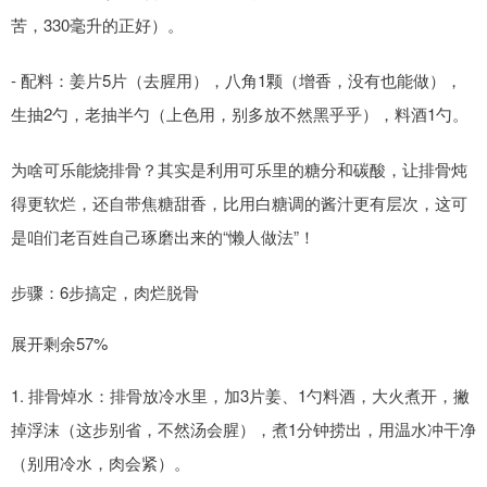
苦，330毫升的正好）。
- 配料：姜片5片（去腥用），八角1颗（增香，没有也能做），
生抽2勺，老抽半勺（上色用，别多放不然黑乎乎），料酒1勺。
为啥可乐能烧排骨？其实是利用可乐里的糖分和碳酸，让排骨炖
得更软烂，还自带焦糖甜香，比用白糖调的酱汁更有层次，这可
是咱们老百姓自己琢磨出来的“懒人做法”！
步骤：6步搞定，肉烂脱骨
展开剩余57%
1. 排骨焯水：排骨放冷水里，加3片姜、1勺料酒，大火煮开，撇
掉浮沫（这步别省，不然汤会腥），煮1分钟捞出，用温水冲干净
（别用冷水，肉会紧）。