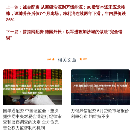
上一篇：
诚金配资 从新疆浩源到万憬能源：80后资本派宋应龙接
棒，谭帅升任后仅7个月离场，净利润连续两年下滑，年内股价跌
26%
下一篇：
搭搭网配资 德国外长：以军进攻加沙城的做法“完全错
误”
相关文章
国华通配资 中国证监会：坚决
万银鼎信配资 6月贷款市场报价
拥护党中央对易会满进行纪律审
利率公布 均维持不变
查和监察调查的决定 全方位完
善公权力监督制约机制