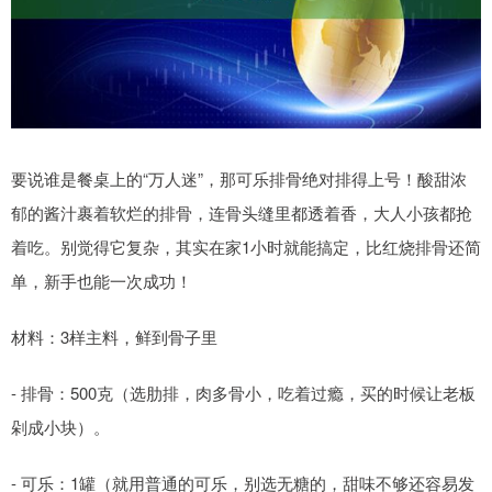
要说谁是餐桌上的“万人迷”，那可乐排骨绝对排得上号！酸甜浓
郁的酱汁裹着软烂的排骨，连骨头缝里都透着香，大人小孩都抢
着吃。别觉得它复杂，其实在家1小时就能搞定，比红烧排骨还简
单，新手也能一次成功！
材料：3样主料，鲜到骨子里
- 排骨：500克（选肋排，肉多骨小，吃着过瘾，买的时候让老板
剁成小块）。
- 可乐：1罐（就用普通的可乐，别选无糖的，甜味不够还容易发