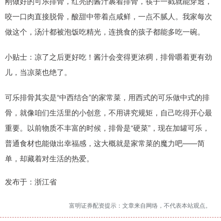
刚做好的可乐排骨，红亮的酱汁裹着排骨，筷子一戳就能穿透，
咬一口肉直接脱骨，酸甜中带着点咸鲜，一点不腻人。我家每次
做这个，汤汁都被泡饭吃精光，连挑食的孩子都能多吃一碗。
小贴士：凉了之后更好吃！酱汁会变得更浓稠，排骨嚼着更有劲
儿，当凉菜也绝了。
可乐排骨其实是“中西结合”的家常菜，用西式的可乐做中式的排
骨，就像咱们生活里的小创意，不用讲究规矩，自己吃得开心最
重要。以前物质不丰富的时候，排骨是“硬菜”，现在加罐可乐，
普通食材也能做出幸福感，这大概就是家常菜的魔力吧——简
单，却藏着对生活的热爱。
发布于：浙江省
富明证券配资提示：文章来自网络，不代表本站观点。