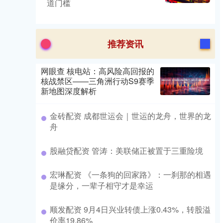
道门槛
推荐资讯
网眼查 核电站：高风险高回报的
核战禁区——三角洲行动S9赛季
新地图深度解析
金砖配资 成都世运会｜世运的龙舟，世界的龙
舟
股融贷配资 管涛：美联储正被置于三重险境
宏琳配资 《一条狗的回家路》：一刹那的相遇
是缘分，一辈子相守才是幸运
顺发配资 9月4日兴业转债上涨0.43%，转股溢
价率19.86%