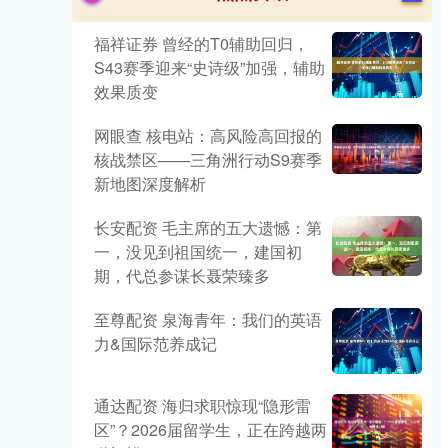
福祥证券 曾经的T0辅助回归，
S43赛季迎来“史诗级”加强，辅助
效果质变
网眼查 核电站：高风险高回报的
核战禁区——三角洲行动S9赛季
新地图深度解析
长安配资 毛主席的五大遗憾：第
一，没见到祖国统一，建国初
期，代总参谋长聂荣臻多
至尊配资 泉海青年：我们的英语
力&国际范养成记
通达配资 海归求职惊现“隐形雷
区”？2026届留学生，正在跨越两